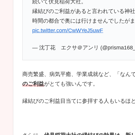
続いて伏見稲荷大社。
縁結びのご利益があると言われている神
時間の都合で奥には行けませんでしたが
pic.twitter.com/CwWYeJ5uwF
— 沈丁花 エクサ＠アンリ (@prisma168
商売繁盛、病気平癒、学業成就など、「なん
のご利益
がとても強いんです。
縁結びのご利益目当てに参拝する人もいるほ