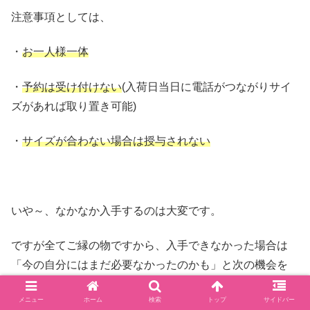
注意事項としては、
・
お一人様一体
・
予約は受け付けない
(入荷日当日に電話がつながりサイ
ズがあれば取り置き可能)
・
サイズが合わない場合は授与されない
いや～、なかなか入手するのは大変です。
ですが全てご縁の物ですから、入手できなかった場合は
「今の自分にはまだ必要なかったのかも」と次の機会を
待ちましょう。
メニュー
ホーム
検索
トップ
サイドバー