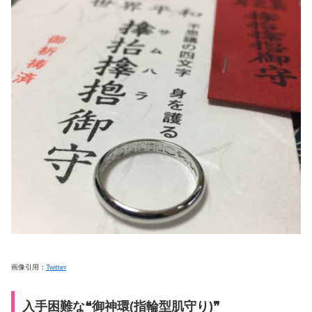
画像引用：
Twitter
入手困難な❝御神環(指輪型肌守り)❞