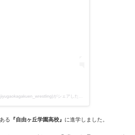
自由ヶ丘学園高校 レスリング部(@jiyugaokagakuen_wrestling)がシェアした投稿
ある
『自由ヶ丘学園高校』
に進学しました。