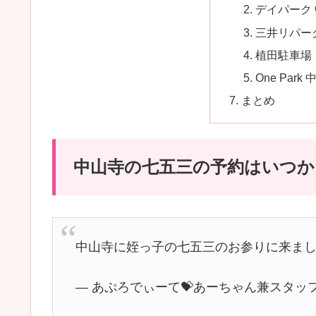
デイパーク
三井リパー
植田駐車場
One Par
まとめ
中山寺の七五三の予約はいつか
中山寺に姪っ子の七五三のお参りに来まし
— あぷろでぃーて💝あーちゃん兼スタッフT (@