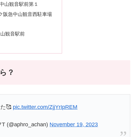
 中山観音駅前第１
ク阪急中山観音西駐車場
k 中山観音駅前
ら？
た🥰
pic.twitter.com/ZjjYrIpREM
aphro_achan)
November 19, 2023