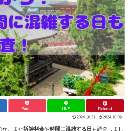
Pocket
LINE
Pinterest
2024.10.31
2024.10.09
のか、また
祈祷料金
や
時間
に
混雑する日
も調査しまし