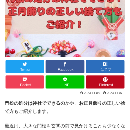
Twitter
Facebook
はてブ
Pocket
LINE
Pinterest
2023.11.08
2023.11.07
門松の処分は神社でできるの
かや、
お正月飾りの正しい捨
て方
もご紹介します。
最近は、大きな門松を玄関の前で見かけることも少なくな