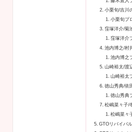
藤木直人
小栗旬/吉川
小栗旬プ
窪塚洋介/菊
窪塚洋介
池内博之/村
池内博之
山崎裕太/渡
山崎裕太
徳山秀典/依
徳山秀典
松嶋菜々子/
松嶋菜々
GTOリバイバ