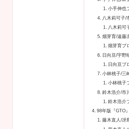
小手伸也
八木莉可子/
八木莉可
畑芽育/遠藤
畑芽育プ
日向亘/宇野
日向亘プ
小林桃子/三
小林桃子
鈴木浩介/市
鈴木浩介
98年版『GT
藤木直人/冴